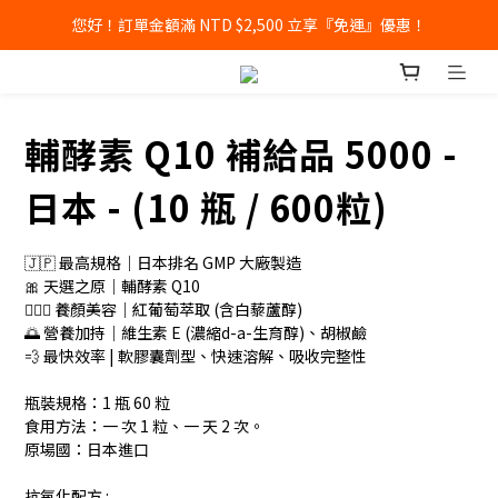
您好！訂單金額滿 NTD $2,500 立享『免運』優惠！
輔酵素 Q10 補給品 5000 -
日本 - (10 瓶 / 600粒)
🇯🇵 最高規格｜日本排名 GMP 大廠製造
🎀 天選之原｜輔酵素 Q10
🧏🏻‍♀️ 養顏美容｜紅葡萄萃取 (含白藜蘆醇)
🌅 營養加持｜維生素 E (濃縮d-a-生育醇)、胡椒鹼
💨 最快效率 | 軟膠囊劑型、快速溶解、吸收完整性
瓶裝規格：1 瓶 60 粒
食用方法：一 次 1 粒、一 天 2 次。
原場國：日本進口
抗氧化配方 :