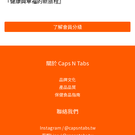
『健康與幸福的新旅程』
了解會員分級
關於 Caps N Tabs
品牌文化
產品品質
保健食品指南
聯絡我們
Instagram /
@capsntabs.tw