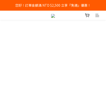
您好！訂單金額滿 NTD $2,500 立享『免運』優惠！