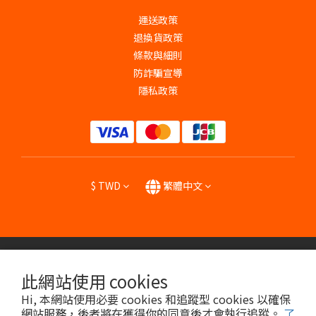
運送政策
退換貨政策
條款與細則
防詐騙宣導
隱私政策
$
TWD
繁體中文
提醒您，我們不會以電話或簡訊方式通知變更付款或者任何帳號密碼資訊。
此網站使用 cookies
Hi, 本網站使用必要 cookies 和追蹤型 cookies 以確保
Copyright © 2024 HENG YU BIOPHARMA CO., LTD.
網站服務，後者將在獲得你的同意後才會執行追蹤。
了