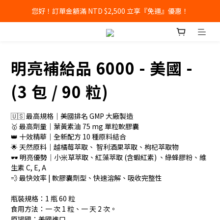
您好！訂單金額滿 NTD $2,500 立享『免運』優惠！
明亮補給品 6000 - 美國 -
(3 包 / 90 粒)
🇺🇸 最高規格｜美國排名 GMP 大廠製造
🥇 最高劑量｜葉黃素油 75 mg 單粒軟膠囊
👑 十效精華｜全新配方 10 種原料結合
🌟 天然原料｜越橘莓萃取、 智利酒果萃取、枸杞萃取物
🕶 明亮優勢｜小米草萃取、紅藻萃取 (含蝦紅素) 、綠蜂膠粉、維
生素 C, E, A
💨 最快效率 | 軟膠囊劑型、快速溶解、吸收完整性
瓶裝規格：1 瓶 60 粒
食用方法：一 次 1 粒、一 天 2 次。
原場國：美國進口