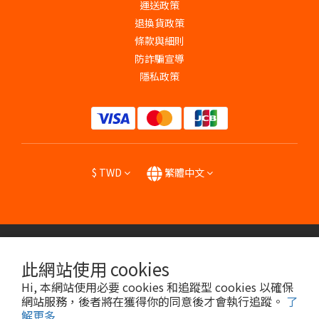
運送政策
退換貨政策
條款與細則
防詐騙宣導
隱私政策
$
TWD
繁體中文
提醒您，我們不會以電話或簡訊方式通知變更付款或者任何帳號密碼資訊。
此網站使用 cookies
Hi, 本網站使用必要 cookies 和追蹤型 cookies 以確保
Copyright © 2024 HENG YU BIOPHARMA CO., LTD.
網站服務，後者將在獲得你的同意後才會執行追蹤。
了
解更多