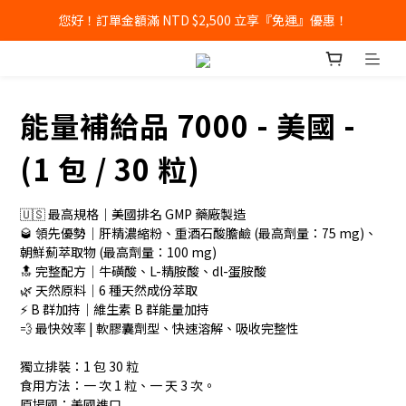
您好！訂單金額滿 NTD $2,500 立享『免運』優惠！
能量補給品 7000 - 美國 -
(1 包 / 30 粒)
🇺🇸 最高規格｜美國排名 GMP 藥廠製造
🥃 領先優勢｜肝精濃縮粉、重酒石酸膽鹼 (最高劑量：75 mg)、
朝鮮薊萃取物 (最高劑量：100 mg)
🔝 完整配方｜牛磺酸、L-精胺酸、dl-蛋胺酸
🌿 天然原料｜6 種天然成份萃取
⚡️ B 群加持｜維生素 B 群能量加持
💨 最快效率 | 軟膠囊劑型、快速溶解、吸收完整性
獨立排裝：1 包 30 粒 
食用方法：一 次 1 粒、一 天 3 次。
原場國：美國進口