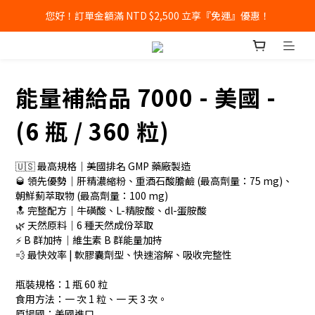
您好！訂單金額滿 NTD $2,500 立享『免運』優惠！
能量補給品 7000 - 美國 -
(6 瓶 / 360 粒)
🇺🇸 最高規格｜美國排名 GMP 藥廠製造
🥃 領先優勢｜肝精濃縮粉、重酒石酸膽鹼 (最高劑量：75 mg)、
朝鮮薊萃取物 (最高劑量：100 mg)
🔝 完整配方｜牛磺酸、L-精胺酸、dl-蛋胺酸
🌿 天然原料｜6 種天然成份萃取
⚡️ B 群加持｜維生素 B 群能量加持
💨 最快效率 | 軟膠囊劑型、快速溶解、吸收完整性
瓶裝規格：1 瓶 60 粒
食用方法：一 次 1 粒、一 天 3 次。
原場國：美國進口