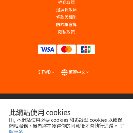
運送政策
退換貨政策
條款與細則
防詐騙宣導
隱私政策
$
TWD
繁體中文
提醒您，我們不會以電話或簡訊方式通知變更付款或者任何帳號密碼資訊。
此網站使用 cookies
Hi, 本網站使用必要 cookies 和追蹤型 cookies 以確保
Copyright © 2024 HENG YU BIOPHARMA CO., LTD.
網站服務，後者將在獲得你的同意後才會執行追蹤。
了
解更多