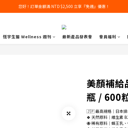
您好！訂單金額滿 NTD $2,500 立享『免運』優惠！
恆宇生醫 Wellness 週刊
最新產品發表會
會員福利
美顏補給品 
瓶 / 600
🇯🇵 最高規格｜日本排
🍀 天然原料｜維生素 B
🐝 稀有原料｜蜂王乳、γ