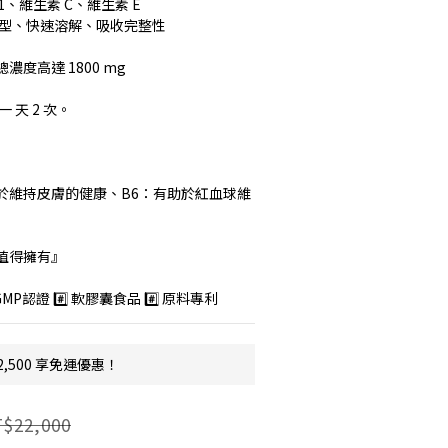
1、維生素 C、維生素 E
劑型、快速溶解、吸收完整性
度高達 1800 mg
 天 2 次。
有助於維持皮膚的健康、B6：有助於紅血球維
值得擁有』
本GMP認證 #️⃣ 軟膠囊食品 #️⃣ 原料專利
2,500 享免運優惠！
$22,000