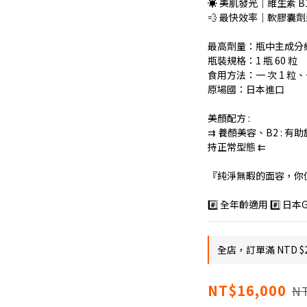
☀️ 美肌發光｜維生素 B
💨 最快效率｜軟膠囊
最高劑量：瓶中主成分總濃
瓶裝規格：1 瓶 60 粒
食用方法：一 次 1 粒、一
原場國：日本進口
美顏配方 : 
⇉ 養顏美容、B2 : 
持正常型態 ⇇
『純淨無暇的面容，你
#️⃣ 全年齡適用 #️⃣ 日
全店，訂單滿 NTD $
NT$16,000
NT